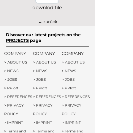
downlod file
← zurück
Discover our latest projects on the
PROJECTS
page
COMPANY
COMPANY
COMPANY
>
ABOUT
US
>
ABOUT
US
>
ABOUT
US
>
NEWS
>
NEWS
>
NEWS
>
JOBS
>
JOBS
>
JOBS
>
PPloft
>
PPloft
>
PPloft
>
REFERENCES
>
REFERENCES
>
REFERENCES
>
PRIVACY
>
PRIVACY
>
PRIVACY
POLICY
POLICY
POLICY
>
IMPRINT
>
IMPRINT
>
IMPRINT
>
Terms and
>
Terms and
>
Terms and