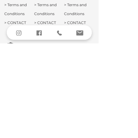
>
Terms and
>
Terms and
>
Terms and
Conditions
Conditions
Conditions
>
CONTACT
>
CONTACT
>
CONTACT
PP Logistics & Service GmbH
Karl-Legien-Str. 3
D-45356 Essen
Phone:
+49 (0) 201 83238-0
Fax:
+49 (0) 201 83238-18
info@ppgroup.agency
Pluto Login