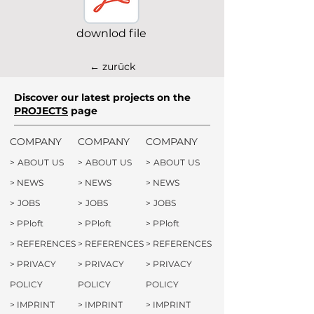
downlod file
← zurück
Discover our latest projects on the
PROJECTS
page
COMPANY
COMPANY
COMPANY
>
ABOUT
US
>
ABOUT
US
>
ABOUT
US
>
NEWS
>
NEWS
>
NEWS
>
JOBS
>
JOBS
>
JOBS
>
PPloft
>
PPloft
>
PPloft
>
REFERENCES
>
REFERENCES
>
REFERENCES
>
PRIVACY
>
PRIVACY
>
PRIVACY
POLICY
POLICY
POLICY
>
IMPRINT
>
IMPRINT
>
IMPRINT