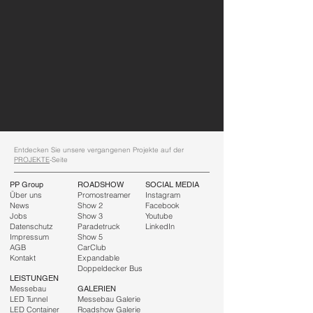
Entdecken Sie unsere vergangenen Projekte auf der
PROJEKTE
-Seite
PP Group
ROADSHOW
SOCIAL MEDIA
Über uns
Promostreamer
Instagram
News
Show 2
Facebook
Jobs
Show 3
Youtube
Datenschutz
Paradetruck
LinkedIn
Impressum
Show 5
AGB
CarClub
Kontakt
Expandable
Doppeldecker Bus
LEISTUNGEN
Messebau
GALERIEN
LED Tunnel
Messebau Galerie
LED Container
Roadshow Galerie