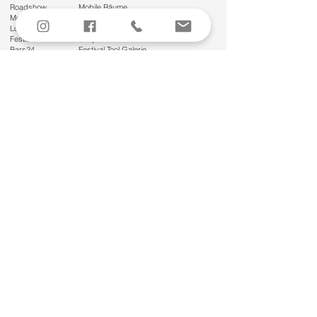
Roadshow
Mobile Räume
Mobile Räume
Galerie
Logistik
Mobile Räume
Festival Tools
Shop
Bars24
Festival Tool Galerie
PPloft
Bars24 Galerie
Loft 2
Bars 24 Shop
PP Logistik & Service GmbH
Karl-Legien-Str. 3
D-45356 Essen
Tel.:
+49 (0) 201 83238-0
eventteam@ppgroup.agency
Pluto LogIn
Copyright © 2025 PP Logistik & Service GmbH. Alle