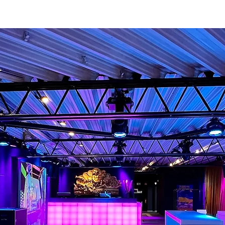
nnel
Roadshow
Mobile Räume
Logistik
Festival Tools
B