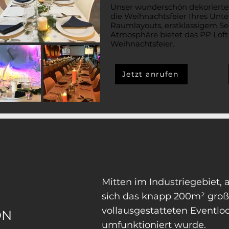
Unser wunderschön dekoriertes 
die Weihnachtsfeier Ihres Unte
Raumlayouts, erstklassigem Se
Atmosphäre bietet das PP Loft
Weihnachtsfeier.
Jetzt anrufen
Mitten im Industriegebiet,
sich das knapp 200m² große
vollausgestatteten Eventlo
ON
umfunktioniert wurde.