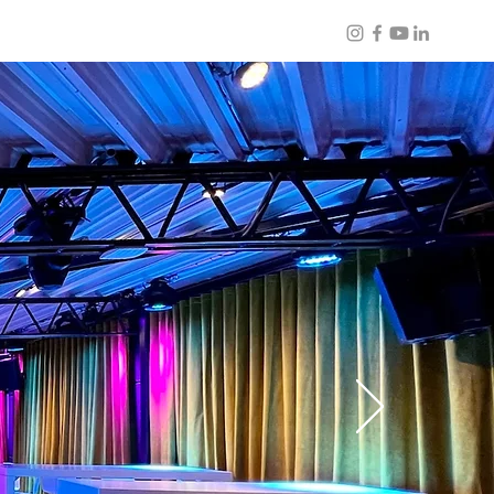
ars24
PPloft