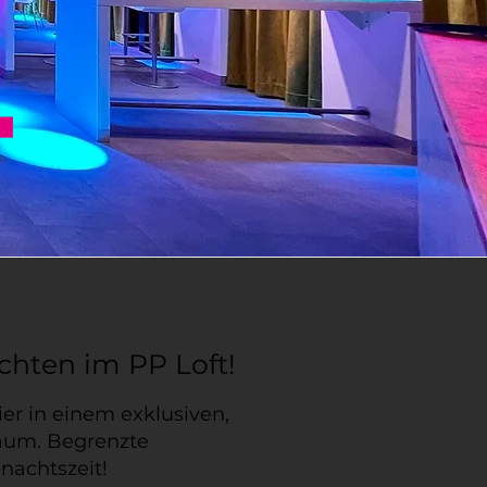
chten im PP Loft!
er in einem exklusiven,
aum. Begrenzte
nachtszeit!