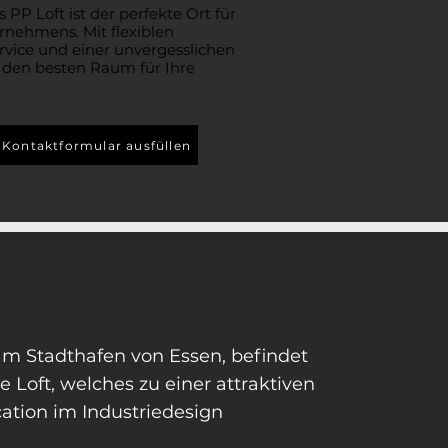
PP Loft ist der perfekte Ort für
rnehmens. Mit flexiblen
rvice und einer unvergesslichen
 den besten Raum für Ihre
Kontaktformular ausfüllen
 am Stadthafen von Essen, befindet
 Loft, welches zu einer attraktiven
cation im Industriedesign