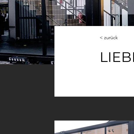
< zurück
LIE