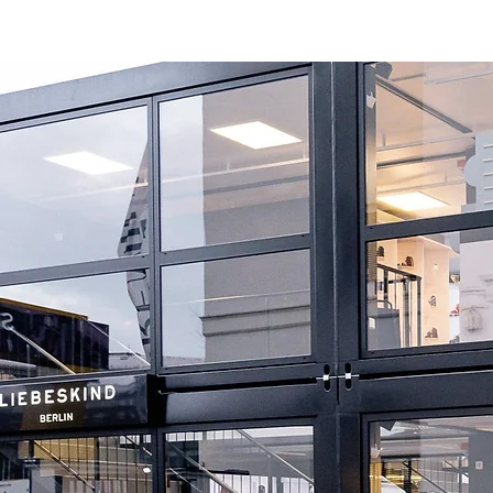
PP Group
Messebau
LED Tu