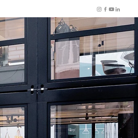
ars24
PPloft