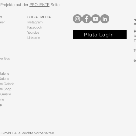
Projekte auf der
PROJEKTE
-Seite
W
SOCIAL MEDIA
mer
Instagram
Facebook
P
Youtube
Pluto LogIn
K
k
LinkedIn
D
T
er Bus
alerie
alerie
e Galerie
me Shop
 Galerie
rie
op
ce GmbH. Alle Rechte vorbehalten