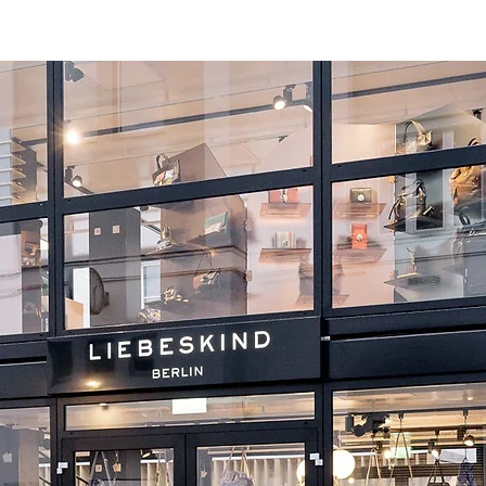
nnel
Roadshow
Mobile Räume
Logistik
Festival Tools
B