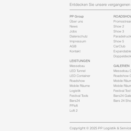
Entdecken Sie unsere vergangenen 
PP Group
ROADSHO
Über uns
Promostrea
News
Show 2
Jobs
Show 3
Datenschutz
Paradetruc
Impressum
Show 5
AGB
CarClub
Kontakt
Expandable
Doppeldeck
LEISTUNGEN
Messebau
GALERIEN
LED Tunnel
Messebau G
LED Container
Roadshow G
Roadshow
Mobile Räum
Mobile Räume
Mobile Räu
Logistik
Festival Tool
Festival Tools
Bars24 Gale
Bars24
Bars 24 Sh
PPloft
Loft 2
Copyright © 2025 PP Logistik & Servi